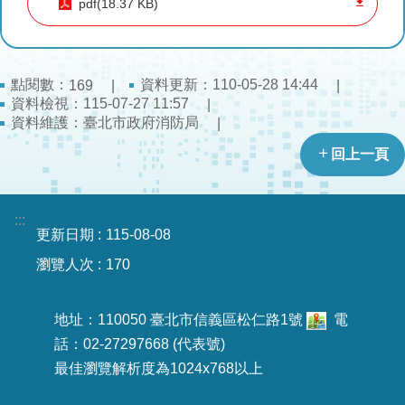
pdf(18.37 KB)
導
教
育
點閱數：
資料更新：110-05-28 14:44
169
下
資料檢視：115-07-27 11:57
載
資料維護：臺北市政府消防局
專
回上一頁
區
民
:::
力
更新日期
115-08-08
園
瀏覽人次
170
地
政
地址：110050 臺北市信義區松仁路1號
電
府
話：02-27297668 (代表號)
資
最佳瀏覽解析度為1024x768以上
訊
公