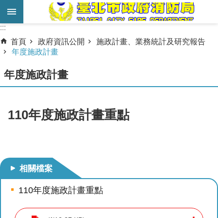
跳到主要內容區塊
:::
:::
進
首頁
政府資訊公開
施政計畫、業務統計及研究報告
階
年度施政計畫
搜
年度施政計畫
尋
業
務
110年度施政計畫重點
服
務
機
關
相關檔案
簡
110年度施政計畫重點
介
宣