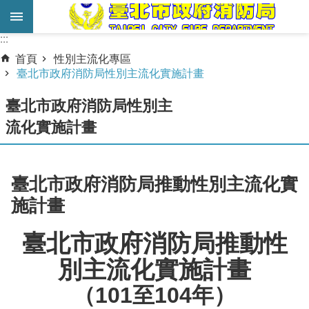
跳到主要內容區塊
:::
:::
進
首頁
性別主流化專區
階
臺北市政府消防局性別主流化實施計畫
搜
臺北市政府消防局性別主
尋
流化實施計畫
業
務
服
臺北市政府消防局推動性別主流化實
務
施計畫
機
臺北市政府消防局推動性
關
簡
別主流化實施計畫
介
101
104
（
至
年）
宣