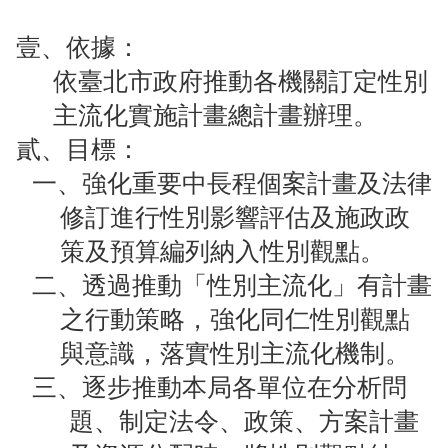
導
教
壹、依據：
育
依臺北市政府推動各機關訂定性別
下
主流化實施計畫總計畫辦理。
載
貳、目標：
專
區
一、強化重要中長程個案計畫及法律
修訂進行性別影響評估及施政政
民
策及預算編列納入性別觀點。
力
園
二、透過推動「性別主流化」有計畫
地
之行動策略，強化同仁性別觀點
政
與意識，落實性別主流化機制。
府
三、逐步推動本局各單位在分析問
資
訊
題、制定法令、政策、方案計畫
公