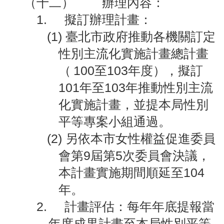
（十二）
辦理內容：
答
1.
擬訂辦理計畫：
陳
(1)
臺北市政府推動各機關訂定
情
系
性別主流化實施計畫總計畫
統
（
100
至
103
年度），擬訂
雙
101
年至
103
年推動性別主流
語
化實施計畫，並提本局性別
辭
彙
平等專案小組通過。
(2)
另依本市女性權益促進委員
台
北
會第
9
屆第
5
次委員會決議，
通
本計畫實施期間順延至
104
年。
隱
私
2.
計畫評估：每年年底
提報當
權
年度成果計畫至本局性別平等
及