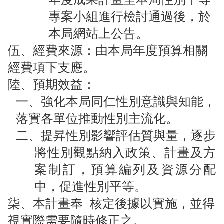
資
專案小組進行檢討通過後
，於
訊
安
本局網站上公告。
全
伍、經費來源：由本局年度預算相關
政
策
經費項下支應。
陸、預期效益：
政
府
一、
強化本局同仁性別意識與知能，
網
落實各單位推動性別主流化。
站
資
二、提昇性別影響評估質與量，逐步
料
將性別觀點納入政策、計畫及方
開
放
案制訂，預算編列及資源分配
宣
告
中，促進性別平等。
柒、本計畫奉
核定後據以實施，並得
版
視實際需要隨時修正之。
權