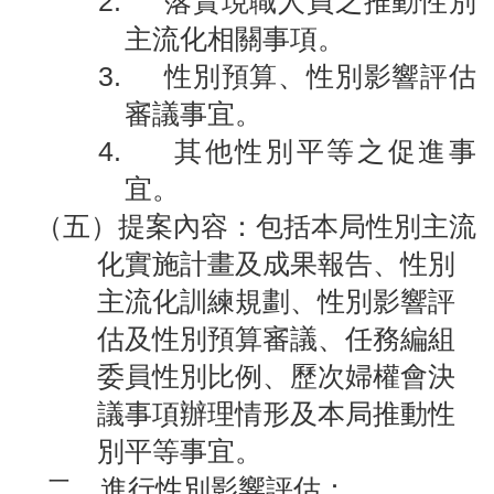
2.
落實現職人員之推動性別
檔
案
主流化相關事項。
應
3.
性別預算、性別影響評估
用
審議事宜。
榮
4.
其他性別平等之促進事
譽
宜。
榜
（五）提案內容：包括本局性別主流
聯
化實施計畫及成果報告、性別
絡
資
主流化訓練規劃、性別影響評
訊
估及性別預算審議、任務編組
相
委員性別比例、歷次婦權會決
關
議事項辦理情形及本局推動性
連
結
別平等事宜。
二、進行性別影響評估：