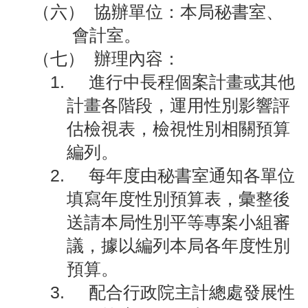
（六）
協辦單位：本局秘書室、
搶
救
會計室。
困
（七）
辦理內容：
難
地
1.
進行中長程個案計畫或其他
區、
計畫各階段，運用性別影響評
消
防
估檢視表，檢視性別相關預算
通
編列。
道
相
2.
每年度由秘書室通知各單位
關
填寫年度性別預算表，彙整後
資
料
送請本局性別平等專案小組審
議，據以編列本局各年度性別
跑
馬
預算。
燈
3.
配合行政院主計總處發展性