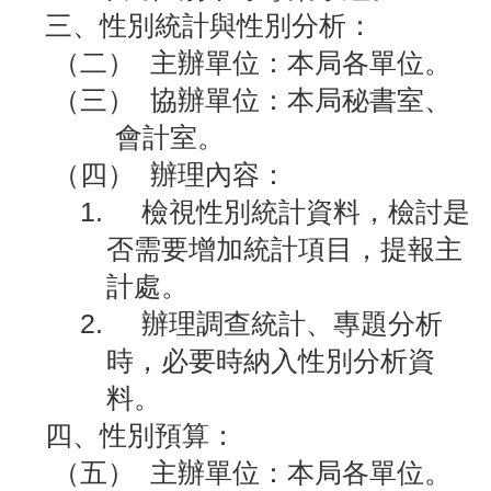
護
三、性別統計與性別分析：
專
（二）
主辦單位：本局各單位。
區
（三）
協辦單位：本局秘書室、
性
會計室。
別
（四）
辦理內容：
主
流
1.
檢視性別統計資料，檢討是
化
否需要增加統計項目，提報主
專
區
計處。
2.
辦理調查統計、專題分析
申
請
時，必要時納入性別分析資
案
料。
件
四、性別預算：
火
（五）
主辦單位：本局各單位。
災