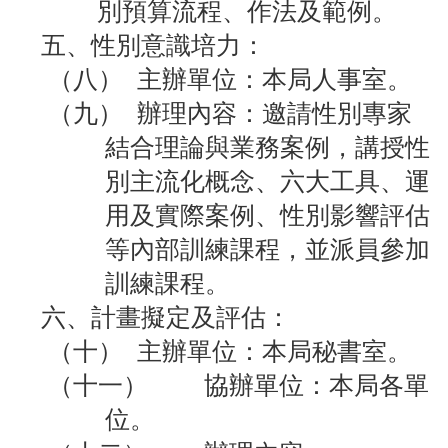
員
別預算流程、作法及範例。
工
五、性別意識培力：
專
（八）
主辦單位：本局人事室。
區
（九）
辦理內容：邀請性別專家
網
結合理論與業務案例，
講授性
站
導
別主流化概念、六大工具、運
覽
用及實際案例、性別影響評估
等內部訓練課程
，
並派員參加
回
首
訓練課程。
頁
六、計畫擬定及評估：
English
（十）
主辦單位：本局秘書室。
（十一）
協辦單位：本局各單
常
見
位。
問