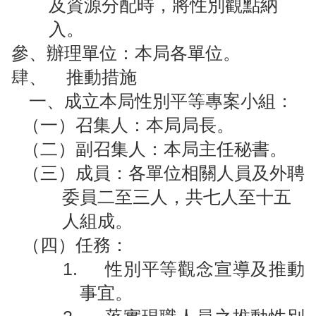
及資源分配時，將性別觀點
納
開
入。
公
參、辦理單位：本局各單位。
文
公
肆、
推動措施
開
一、成立本局性別平等專案小組：
專
區
（一）召集人：本局局長。
（二）副
召集人：本局主任秘書。
統
（三）成員：各單位相關人員及外聘
計
資
委員二至三人，共
七人至十五
料
人組成
。
影
（四）任務：
音
1.
性別平等觀念宣導及推動
專
區
事宜。