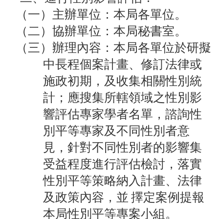
陽
（一）主辦單位：本局各單位。
光
法
（二）協辦單位：本局秘書室。
案
（三）辦理內容：本局各單位於研擬
專
區
中長程個案計畫、修訂法律或
施政初期，及收集相關性別統
揭
弊
計；應
搜集所轄領域之性別影
者
響評估專家學者名單，
諮詢性
保
護
別平等專家及不同性別者意
專
見，針對不同性別者的影響集
區
受益程度進行評估檢討，落實
個
性別平等策略納入計畫、法律
人
資
及政策內容，並
擇定案例提報
料
本局性別平等專案小組。
保