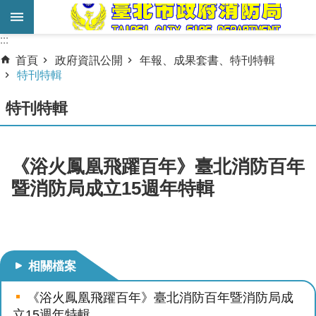
跳到主要內容區塊
:::
:::
進
首頁
政府資訊公開
年報、成果套書、特刊特輯
階
特刊特輯
搜
特刊特輯
尋
業
務
《浴火鳳凰飛躍百年》臺北消防百年
服
暨消防局成立15週年特輯
務
機
關
簡
相關檔案
介
《浴火鳳凰飛躍百年》臺北消防百年暨消防局成
宣
立15週年特輯