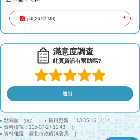
導
教
育
pdf(26.82 MB)
下
載
專
滿意度調查
區
此頁資訊有幫助嗎?
民
力
園
地
政
府
點閱數：
資料更新：113-05-16 11:14
167
資
資料檢視：115-07-27 11:43
訊
資料維護：臺北市政府消防局
公