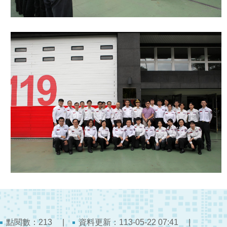
檔
案
應
用
榮
譽
榜
聯
絡
資
訊
相
關
連
結
點閱數：
資料更新：113-05-22 07:41
213