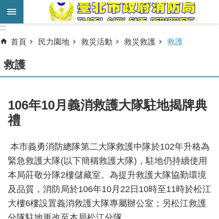
跳到主要內容區塊
:::
:::
進
首頁
民力園地
救災活動
救災救護
救護
階
搜
救護
尋
業
106年10月義消救護大隊駐地揭牌典
務
禮
服
務
本市義勇消防總隊第二大隊救護中隊於102年升格為
機
緊急救護大隊(以下簡稱救護大隊)，駐地仍持續使用
關
本局莊敬分隊2樓儲藏室。為提升救護大隊協勤環境
簡
及品質，消防局於106年10月22日10時至11時於松江
介
大樓6樓設置義消救護大隊專屬辦公室；另松江救護
宣
分隊駐地更改至本局松江分隊。