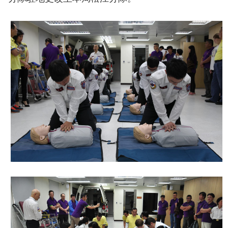
導
教
育
下
載
專
區
民
力
園
地
政
府
資
訊
公