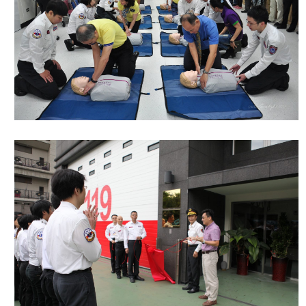
開
公
文
公
開
專
區
統
計
資
料
影
音
專
區