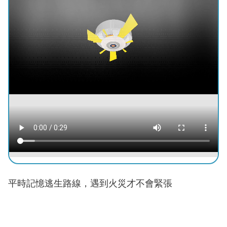
導
教
育
下
載
專
區
民
力
園
地
政
平時記憶逃生路線，遇到火災才不會緊張
府
資
訊
公