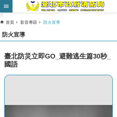
跳到主要內容區塊
:::
:::
進
首頁
影音專區
防火宣導
階
搜
防火宣導
尋
業
臺北防災立即GO_避難逃生篇30秒_
務
國語
服
務
機
關
簡
介
宣