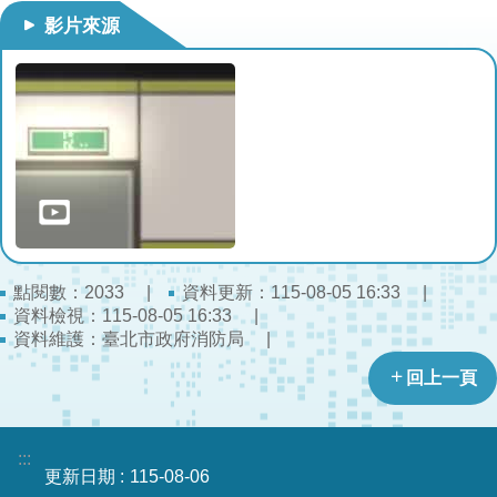
開
影片來源
公
文
公
開
專
區
統
計
點閱數：
資料更新：115-08-05 16:33
2033
資
資料檢視：115-08-05 16:33
料
資料維護：臺北市政府消防局
影
回上一頁
音
專
區
:::
更新日期
115-08-06