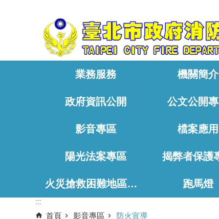
:::
跳到主要內容區塊
業務服務
機關簡介
政府資訊公開
公文公開專
影音專區
檔案應用
陽光法案專區
揭弊者保護
火災搶救困難地區、消防通道相關資料
跑馬燈
:::
首頁
影音專區
防火宣導