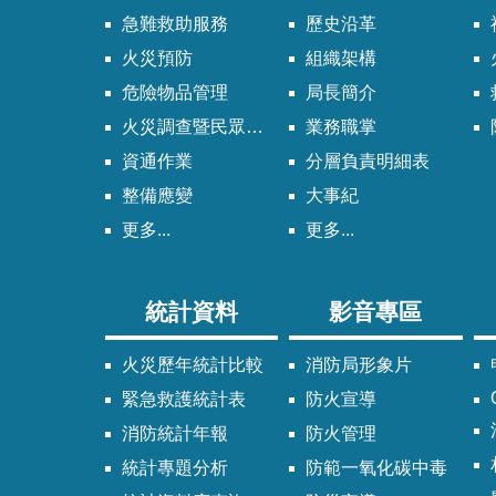
急難救助服務
歷史沿革
火災預防
組織架構
危險物品管理
局長簡介
火災調查暨民眾申請服務
業務職掌
資通作業
分層負責明細表
整備應變
大事紀
更多...
更多...
統計資料
影音專區
火災歷年統計比較
消防局形象片
緊急救護統計表
防火宣導
消防統計年報
防火管理
統計專題分析
防範一氧化碳中毒