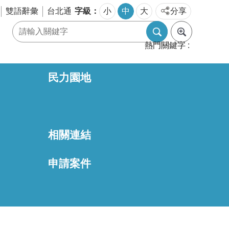
字級
雙語辭彙
台北通
小
中
大
分享
熱門關鍵字
民力園地
相關連結
區
申請案件