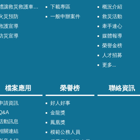
禮讓救災救護車輛須知
下載專區
概況介紹
火災預防
一般申辦案件
救災活動
救護宣導
牽手連心
防災宣導
媒體報導
榮譽金榜
人才招募
更多...
檔案應用
榮譽榜
聯絡資訊
申請資訊
好人好事
Q&A
金龍獎
活動訊息
鳳凰獎
相關連結
模範公務人員