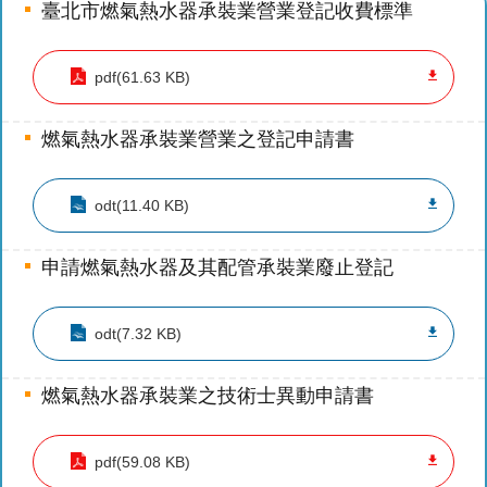
檔
臺北市燃氣熱水器承裝業營業登記收費標準
案
應
pdf(61.63 KB)
用
榮
燃氣熱水器承裝業營業之登記申請書
譽
榜
odt(11.40 KB)
聯
絡
申請燃氣熱水器及其配管承裝業廢止登記
資
訊
odt(7.32 KB)
相
關
燃氣熱水器承裝業之技術士異動申請書
連
結
pdf(59.08 KB)