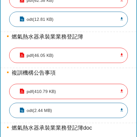
pdf(62.38 KB)
護
專
odt(12.81 KB)
區
性
燃氣熱水器承裝業業務登記簿
別
主
流
pdf(46.05 KB)
化
專
複訓機構公告事項
區
申
pdf(410.79 KB)
請
案
odt(2.44 MB)
件
火
燃氣熱水器承裝業業務登記簿doc
災