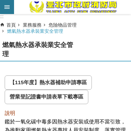
跳到主要內容區塊
:::
:::
進
首頁
業務服務
危險物品管理
階
燃氣熱水器承裝業安全管理
搜
燃氣熱水器承裝業安全管
尋
理
業
務
服
務
【115年度】熱水器補助申請專區
機
營業登記證書申請表單下載專區
關
簡
說明
介
鑑於一氧化碳中毒多因熱水器安裝或使用不當引致，
宣
為推動家用燃氣熱水器專技人員安裝制度，落實管理