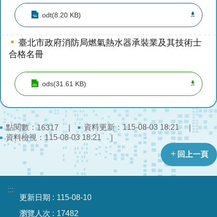
搶
odt(8.20 KB)
救
困
難
臺北市政府消防局燃氣熱水器承裝業及其技術士
地
合格名冊
區、
消
ods(31.61 KB)
防
通
道
相
點閱數：
資料更新：
115-08-03 18:21
16317
關
資料檢視：
115-08-03 18:21
資
料
回上一頁
跑
馬
:::
燈
更新日期
115-08-10
瀏覽人次
17482