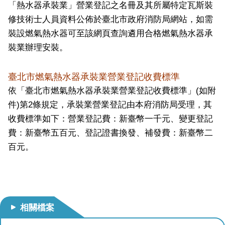
開
「熱水器承裝業」營業登記之名冊及其所屬特定瓦斯裝
修技術士人員資料公佈於臺北市政府消防局網站，如需
公
裝設燃氣熱水器可至該網頁查詢遴用合格燃氣熱水器承
文
裝業辦理安裝。
公
開
專
臺北市燃氣熱水器承裝業營業登記收費標準
區
依「臺北市燃氣熱水器承裝業營業登記收費標準」(如附
件)第2條規定，承裝業營業登記由本府消防局受理，其
統
收費標準如下：營業登記費：新臺幣一千元、變更登記
計
費：新臺幣五百元、登記證書換發、補發費：新臺幣二
資
料
百元。
影
音
專
區
相關檔案