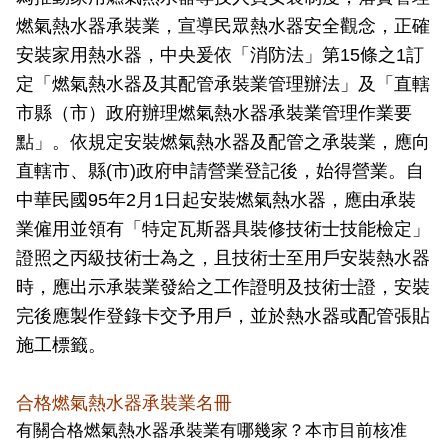
導
燃氣熱水器承裝業，宣導民眾熱水器安全觀念，正確
教
安裝家用熱水器，中央爰依「消防法」第15條之1訂
育
定「燃氣熱水器及其配管承裝業管理辦法」及「直轄
下
市縣（市）政府辦理燃氣熱水器承裝業管理作業要
載
點」。依規定安裝燃氣熱水器及配管之承裝業，應向
專
直轄市、縣(市)政府申請營業登記後，始得營業。自
區
中華民國95年2月1日起安裝燃氣熱水器，應由承裝
民
業僱用並領有「特定瓦斯器具裝修技術士技能檢定」
力
證照之丙級技術士為之，且技術士至用戶安裝熱水器
園
時，應出示承裝業發給之工作證明及技術士證，安裝
地
完後應製作登錄卡交予用戶，並於熱水器或配管張貼
政
施工標籤。
府
資
合格燃氣熱水器承裝業名冊
訊
有關合格燃氣熱水器承裝業有哪幾家？本市目前核准
公