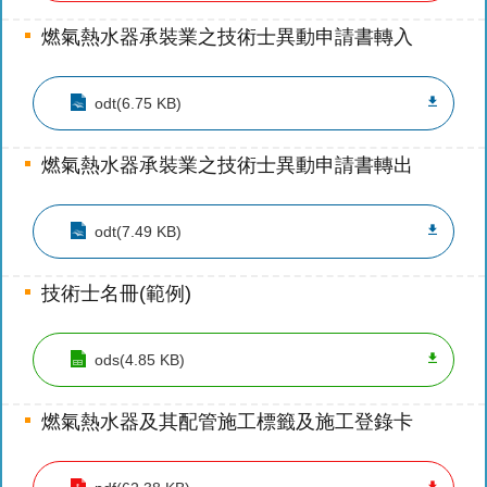
陽
光
燃氣熱水器承裝業之技術士異動申請書轉入
法
案
專
odt(6.75 KB)
區
燃氣熱水器承裝業之技術士異動申請書轉出
揭
弊
者
odt(7.49 KB)
保
護
技術士名冊(範例)
專
區
ods(4.85 KB)
個
人
燃氣熱水器及其配管施工標籤及施工登錄卡
資
料
保