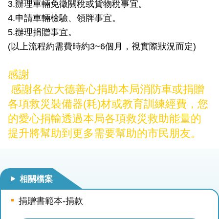
3.辦理車輛免徵關稅或貨物稅事宜。
檔
案
4.申請車輛檢驗、領牌事宜。
應
5.辦理捐贈事宜。
用
(以上流程約需費時約3~6個月，視實際狀況而定)
榮
譽
感謝
榜
感謝各位大德善心捐助本局消防車或捐贈
各項救災裝備器(耗)材或教育訓練經費，您
聯
的愛心捐輸透過本局各項救災救助能量的
絡
資
提升將幫助到更多需要幫助的市民朋友。
訊
相
關
相關檔案
連
結
捐贈書範本-捐款