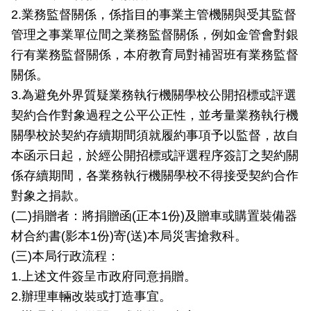
開
2.業務監督關係，係指目的事業主管機關與受其監督
管理之事業單位間之業務監督關係，例如金管會對銀
公
行有業務監督關係，本府教育局對補習班有業務監督
文
公
關係。
開
3.為避免外界質疑業務執行機關學校公開招標或評選
專
契約合作對象過程之公平公正性，並考量業務執行機
區
關學校於契約存續期間須就履約事項予以監督，故自
統
本函示日起，於經公開招標或評選程序簽訂之契約關
計
係存續期間，各業務執行機關學校不得接受契約合作
資
對象之捐款。
料
(二)捐贈者：將捐贈函(正本1份)及贈車或購置裝備器
影
材合約書(影本1份)寄(送)本局災害搶救科。
音
(三)本局行政流程：
專
1.上述文件簽呈市政府同意捐贈。
區
2.辦理車輛改裝或打造事宜。