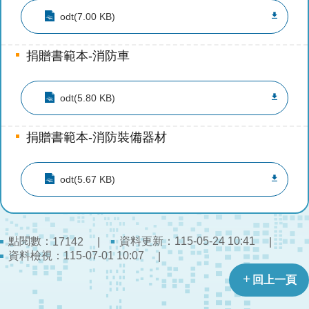
陽
odt(7.00 KB)
光
法
案
捐贈書範本-消防車
專
區
odt(5.80 KB)
揭
弊
捐贈書範本-消防裝備器材
者
保
護
odt(5.67 KB)
專
區
點閱數：
資料更新：
115-05-24 10:41
17142
個
資料檢視：
115-07-01 10:07
人
資
回上一頁
料
保