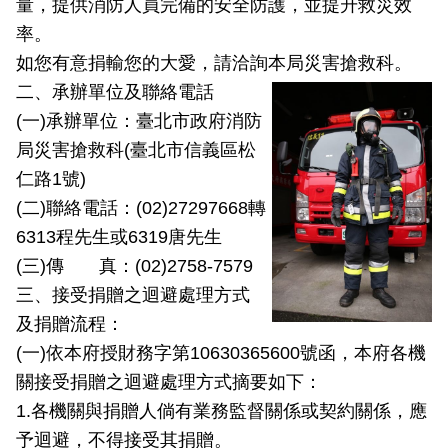
量，提供消防人員完備的安全防護，並提升救災效
導
率。
教
育
如您有意捐輸您的大愛，請洽詢本局災害搶救科。
二、承辦單位及聯絡電話
下
(一)承辦單位：臺北市政府消防
載
局災害搶救科(臺北市信義區松
專
仁路1號)
區
(二)聯絡電話：(02)27297668轉
民
6313程先生或6319唐先生
力
(三)傳 真：(02)2758-7579
園
三、接受捐贈之迴避處理方式
地
及捐贈流程：
政
(一)依本府授財務字第10630365600號函，本府各機
府
關接受捐贈之迴避處理方式摘要如下：
資
1.各機關與捐贈人倘有業務監督關係或契約關係，應
訊
公
予迴避，不得接受其捐贈。