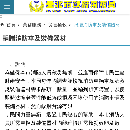
跳到主要內容區塊
:::
:::
進
首頁
業務服務
災害搶救
捐贈消防車及裝備器材
階
搜
捐贈消防車及裝備器材
尋
業
一、說明：
務
為確保本市消防人員救災無虞，並進而保障市民生命
服
務
財產安全，本局每年均調查並檢視消防車輛車況及救
災裝備器材需求品項、數量，並編列預算購置，以便
機
即時汰換老舊性能低落或損壞不堪使用的消防車輛及
關
裝備器材，然而政府資源有限
簡
介
，民間力量無窮，透過市民熱心的幫助，本市消防人
員所需車輛及裝備器材均能維持所需救災效能及數
宣