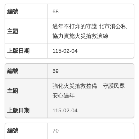
陽
光
68
法
案
過年不打烊的守護 北市消公私
專
協力實施火災搶救演練
區
115-02-04
揭
弊
者
69
保
護
強化火災搶救整備 守護民眾
專
區
安心過年
個
115-02-04
人
資
70
料
保