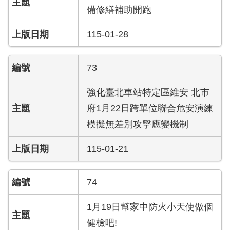
搶
備修繕補助開跑
救
困
115-01-28
難
地
區、
73
消
防
強化臺北車站特定區維安 北市
通
府1月22日跨單位聯合危安演練
道
模擬無差別攻擊應變機制
相
關
115-01-21
資
料
74
跑
馬
1月19日幫家中防火小天使做個
燈
健檢吧!