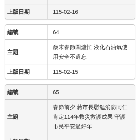
開
115-02-16
公
文
64
公
開
專
歲末春節圍爐忙 液化石油氣使
區
用安全不遺忘
統
115-02-15
計
資
料
65
影
春節前夕 蔣市長慰勉消防同仁
音
肯定114年救災救護成果 守護
專
市民平安過好年
區