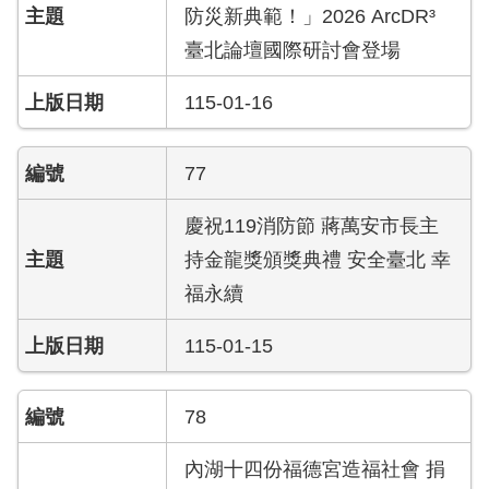
答
防災新典範！」2026 ArcDR³
臺北論壇國際研討會登場
陳
情
115-01-16
系
統
77
雙
語
慶祝119消防節 蔣萬安市長主
辭
彙
持金龍獎頒獎典禮 安全臺北 幸
福永續
台
北
115-01-15
通
78
隱
私
權
內湖十四份福德宮造福社會 捐
及