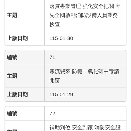
護
落實專業管理 強化安全把關 率
專
先全國啟動消防設備人員業務
區
檢查
性
115-01-30
別
主
流
71
化
專
寒流襲來 防範一氧化碳中毒請
區
開窗
申
115-01-29
請
案
件
72
火
補助到位 安全到家 消防安全設
災