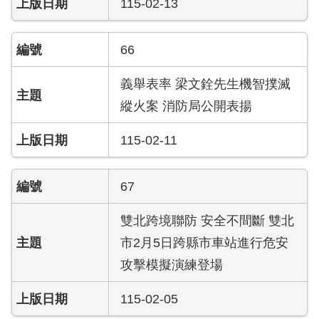
115-02-13
檔
案
應
66
用
義舉表率 梁文銓先生機智撲滅
榮
譽
縱火案 消防局公開表揚
榜
115-02-11
聯
絡
67
資
訊
雙北跨境聯防 安全不間斷 雙北
相
市2月5日跨縣市車站進行危安
關
攻擊模擬演練登場
連
結
115-02-05