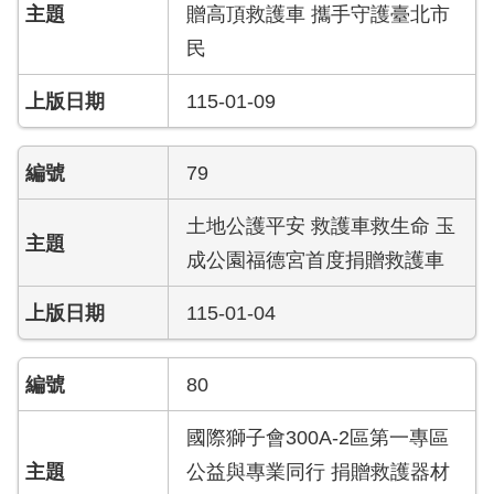
贈高頂救護車 攜手守護臺北市
資
訊
民
安
全
115-01-09
政
策
79
政
府
土地公護平安 救護車救生命 玉
網
成公園福德宮首度捐贈救護車
站
資
料
115-01-04
開
放
宣
80
告
國際獅子會300A-2區第一專區
版
公益與專業同行 捐贈救護器材
權