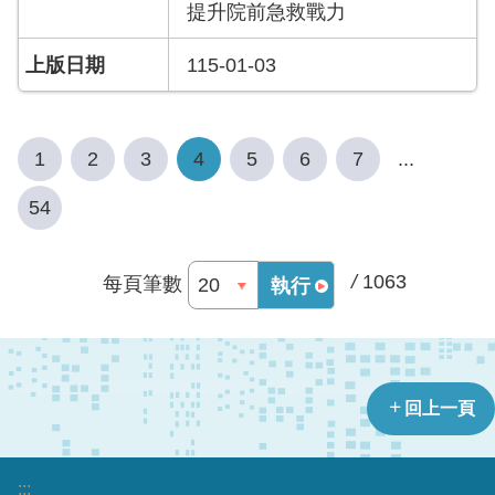
提升院前急救戰力
宣
告
115-01-03
1
2
3
4
5
6
7
...
54
/
1063
每頁筆數
執行
回上一頁
:::