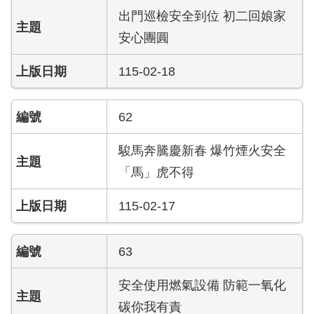
導
出門巡檢安全到位 初二回娘家
教
安心團圓
育
115-02-18
下
載
專
62
區
駿馬奔騰慶新春 爆竹煙火安全
民
「馬」虎不得
力
園
115-02-17
地
政
63
府
資
安全使用燃氣設備 防範一氧化
訊
公
碳你我有責