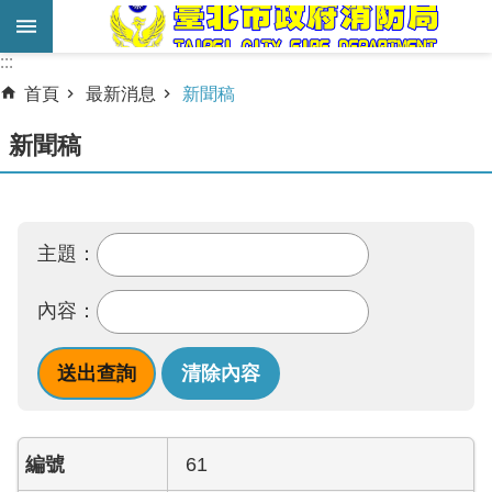
跳到主要內容區塊
:::
:::
進
首頁
最新消息
新聞稿
階
搜
新聞稿
尋
業
務
主題：
服
務
內容：
機
關
簡
介
61
宣