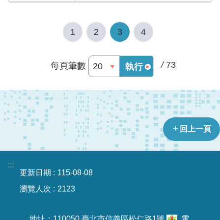
資
訊
安
1
2
3
4
全
政
策
/
73
每頁筆數
執行
政
府
網
站
資
回上一頁
料
開
放
:::
宣
更新日期
115-08-08
告
瀏覽人次
2123
版
權
地址：110050 臺北市信義區松仁路1號
電