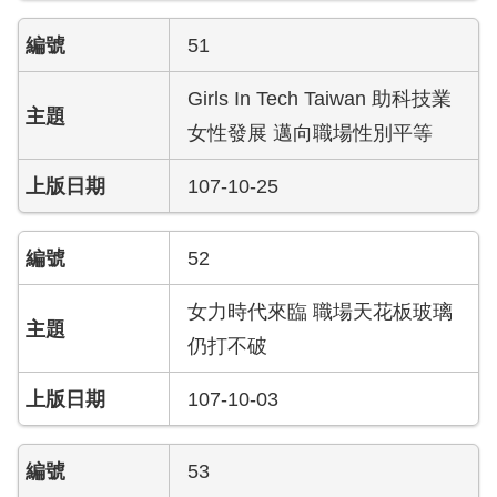
護
51
專
區
Girls In Tech Taiwan 助科技業
性
女性發展 邁向職場性別平等
別
主
107-10-25
流
化
專
52
區
女力時代來臨 職場天花板玻璃
申
仍打不破
請
案
107-10-03
件
火
53
災