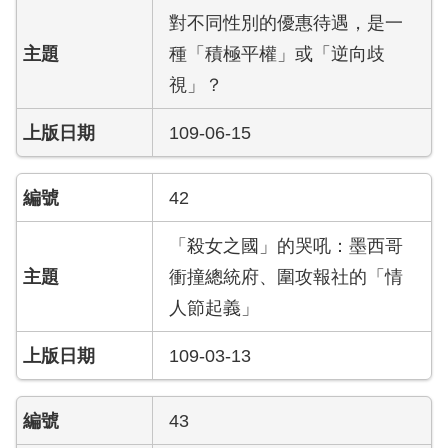
導
對不同性別的優惠待遇，是一
教
種「積極平權」或「逆向歧
育
視」？
下
載
109-06-15
專
區
42
民
「殺女之國」的哭吼：墨西哥
力
園
衝撞總統府、圍攻報社的「情
地
人節起義」
政
109-03-13
府
資
訊
43
公