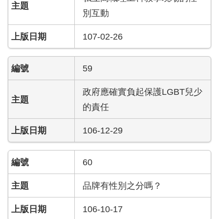
答
別互動
陳
107-02-26
情
系
統
59
雙
政府應確實負起保護LGBT兒少
語
辭
的責任
彙
106-12-29
台
北
通
60
品牌有性別之分嗎？
隱
私
權
106-10-17
及