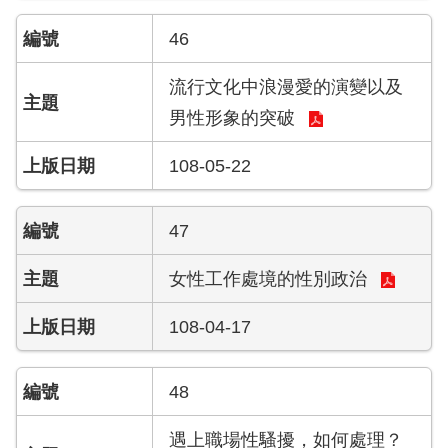
檔
案
46
應
用
流行文化中浪漫愛的演變以及
男性形象的突破
榮
譽
108-05-22
榜
聯
47
絡
資
女性工作處境的性別政治
訊
108-04-17
相
關
連
48
結
遇上職場性騷擾，如何處理？