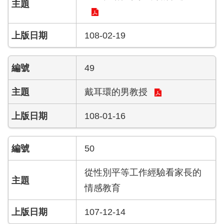
陽
光
法
108-02-19
案
專
區
49
揭
戴耳環的男教授
弊
者
108-01-16
保
護
專
50
區
從性別平等工作經驗看家長的
個
情感教育
人
資
料
107-12-14
保