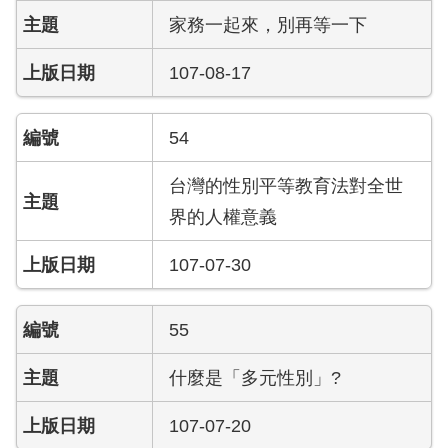
搶
家務一起來，別再等一下
救
困
107-08-17
難
地
區、
54
消
防
台灣的性別平等教育法對全世
通
界的人權意義
道
相
107-07-30
關
資
料
55
跑
什麼是「多元性別」?
馬
燈
107-07-20