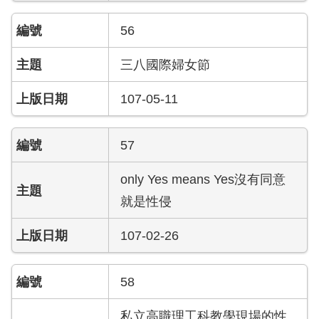
員
工
56
專
區
三八國際婦女節
網
107-05-11
站
導
覽
57
回
only Yes means Yes沒有同意
首
就是性侵
頁
107-02-26
English
常
58
見
問
私立高職理工科教學現場的性