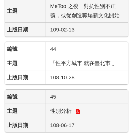
開
MeToo 之後：對抗性別不正
義，或從創造職場新文化開始
公
文
109-02-13
公
開
專
44
區
「性平方城市 就在臺北市 」
統
計
108-10-28
資
料
45
影
音
性別分析
專
區
108-06-17