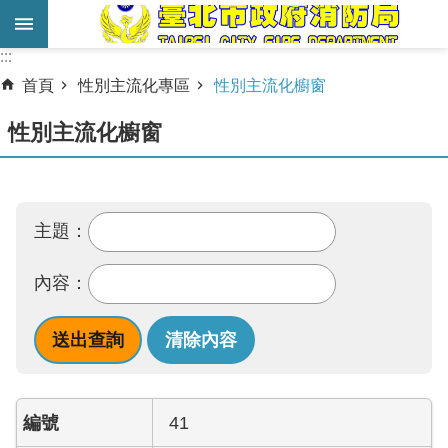
跳到主要內容區塊
:::
:::
進
首頁
性別主流化專區
性別主流化櫥窗
階
搜
性別主流化櫥窗
尋
業
務
主題：
服
務
內容：
機
關
簡
介
41
宣