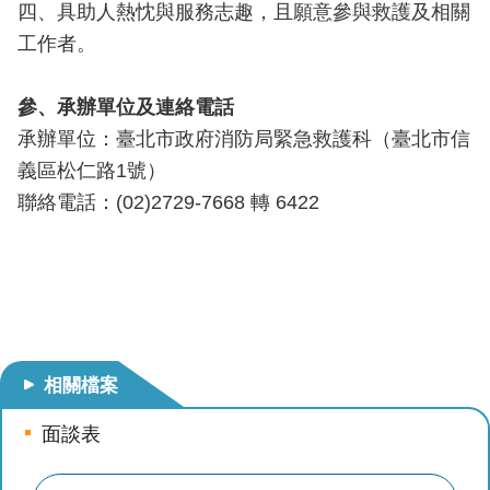
開
四、具助人熱忱與服務志趣，且願意參與救護及相關
工作者。
公
文
參、承辦單位及連絡電話
公
承辦單位：臺北市政府消防局緊急救護科（臺北市信
開
專
義區松仁路1號）
區
聯絡電話：(02)2729-7668 轉 6422
統
計
資
料
影
相關檔案
音
專
面談表
區