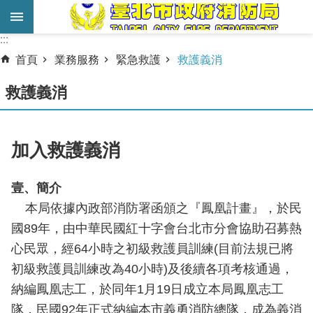
跳到主要內容區塊
:::
:::
進
首頁
業務服務
緊急救護
救護義消
階
搜
救護義消
尋
業
加入救護義消
務
服
壹、簡介
務
本局依據內政部消防署函頒之『鳳凰計畫』，於民
機
國89年，由中華民國紅十字會台北市分會協助召募熱
關
心民眾，經64小時之初級救護員訓練(目前法規已將
簡
初級救護員訓練改為40小時)及後續各項考核通過，
介
納編鳳凰志工，於同年1月19日成立本局鳳凰志工
宣
隊，民國92年正式納編本市義勇消防總隊，成為義消