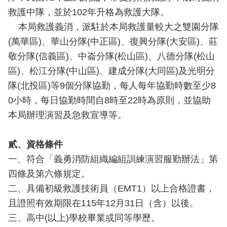
導
救護中隊，並於102年升格為救護大隊。
教
本局救護義消，派駐於本局救護量較大之雙園分隊
育
(萬華區)、華山分隊(中正區)、復興分隊(大安區)、莊
下
敬分隊(信義區)、中崙分隊(松山區)、八德分隊(松山
載
區)、松江分隊(中山區)、建成分隊(大同區)及光明分
專
隊(北投區)等9個分隊協勤，每人每年協勤時數至少8
區
0小時，每日協勤時間自8時至22時為原則，並協助
民
本局辦理演習及急救宣導等。
力
園
貳、資格條件
地
一、符合「義勇消防組織編組訓練演習服勤辦法」第
四條及第六條規定。
政
府
二、具備初級救護技術員（EMT1）以上合格證書，
資
且證照有效期限在115年12月31日（含）以後。
訊
三、高中(以上)學校畢業或同等學歷。
公