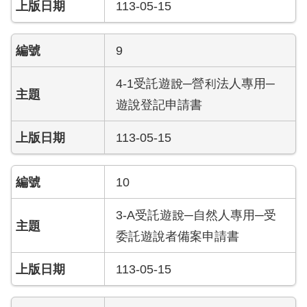
陽
113-05-15
光
法
案
9
專
區
4-1受託遊說─營利法人專用─
遊說登記申請書
揭
弊
113-05-15
者
保
護
10
專
區
3-A受託遊說─自然人專用─受
委託遊說者備案申請書
個
人
113-05-15
資
料
保