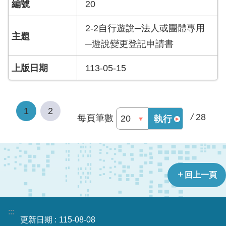
20
資
訊
2-2自行遊說─法人或團體專用
安
全
─遊說變更登記申請書
政
策
113-05-15
政
府
網
1
2
/
28
每頁筆數
執行
站
資
料
開
放
宣
回上一頁
告
版
:::
更新日期
115-08-08
權