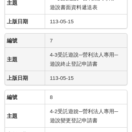
檔
遊說書面資料遞送表
案
應
113-05-15
用
榮
7
譽
榜
4-3受託遊說─營利法人專用─
遊說終止登記申請書
聯
絡
資
113-05-15
訊
8
相
關
4-2受託遊說─營利法人專用─
連
結
遊說變更登記申請書