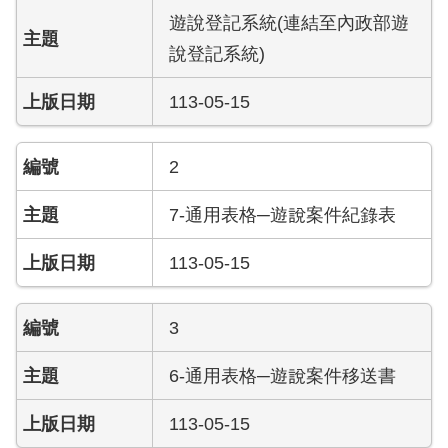
導
遊說登記系統(連結至內政部遊
教
說登記系統)
育
113-05-15
下
載
專
2
區
7-通用表格─遊說案件紀錄表
民
力
113-05-15
園
地
3
政
府
6-通用表格─遊說案件移送書
資
訊
113-05-15
公