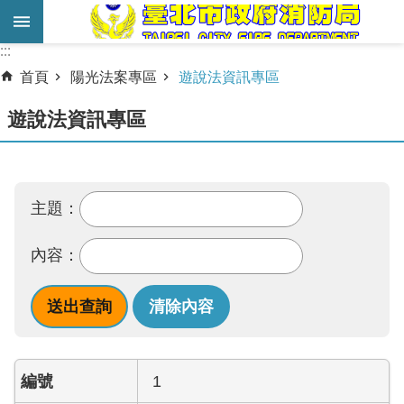
跳到主要內容區塊
:::
:::
進
首頁
陽光法案專區
遊說法資訊專區
階
搜
遊說法資訊專區
尋
業
務
主題：
服
務
內容：
機
關
簡
介
1
宣