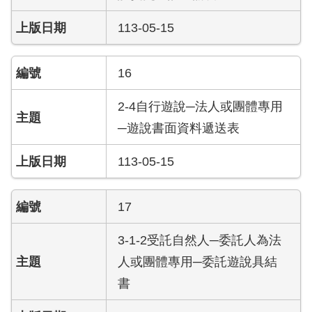
員
工
113-05-15
專
區
16
網
2-4自行遊說─法人或團體專用
站
導
─遊說書面資料遞送表
覽
113-05-15
回
首
頁
17
English
3-1-2受託自然人─委託人為法
人或團體專用─委託遊說具結
常
書
見
問