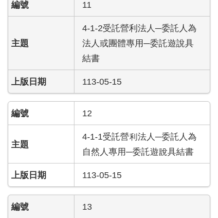
11
護
專
4-1-2受託營利法人─委託人為
區
法人或團體專用─委託遊說具
性
結書
別
主
113-05-15
流
化
專
12
區
4-1-1受託營利法人─委託人為
申
自然人專用─委託遊說具結書
請
案
113-05-15
件
火
13
災