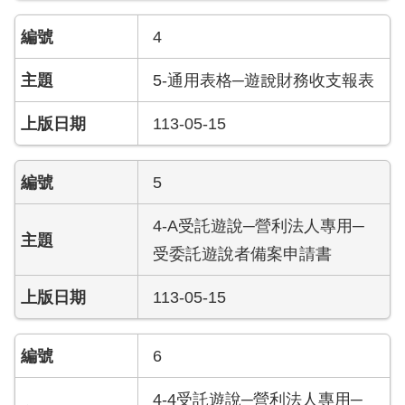
開
4
公
文
5-通用表格─遊說財務收支報表
公
開
113-05-15
專
區
5
統
計
4-A受託遊說─營利法人專用─
資
受委託遊說者備案申請書
料
113-05-15
影
音
專
6
區
4-4受託遊說─營利法人專用─