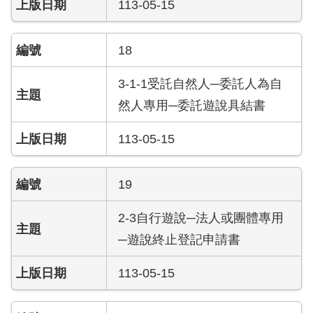
答
113-05-15
陳
18
情
系
3-1-1受託自然人─委託人為自
統
然人專用─委託遊說具結書
雙
語
113-05-15
辭
彙
19
台
北
2-3自行遊說─法人或團體專用
通
─遊說終止登記申請書
隱
113-05-15
私
權
及