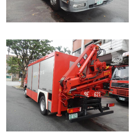
開
公
文
公
開
專
區
統
計
資
料
影
音
專
區