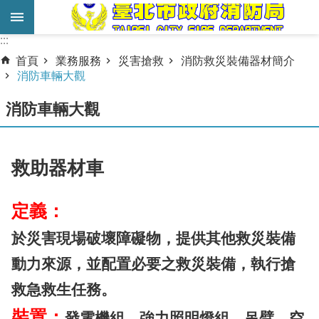
跳到主要內容區塊
:::
:::
進
首頁
業務服務
災害搶救
消防救災裝備器材簡介
階
消防車輛大觀
搜
消防車輛大觀
尋
業
務
救助器材車
服
務
定義：
機
於災害現場破壞障礙物，提供其他救災裝備
關
簡
動力來源，並配
置必要之救災裝備，執行搶
介
救急救生任務。
宣
裝置：
發電機組、強力照明燈組、吊臂、空