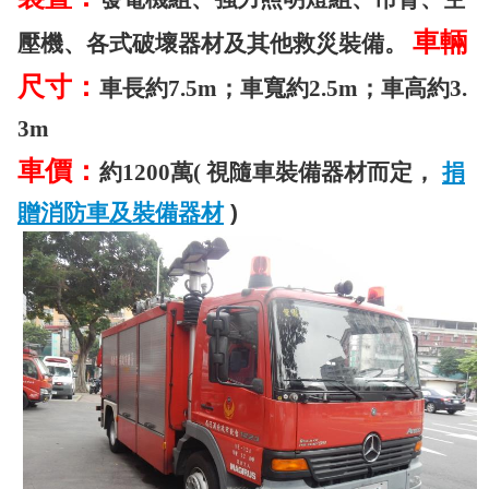
導
車輛
教
壓機、各式破壞器材及其他救災裝備。
育
尺寸：
車長約7.5m；車寬約2.5m；車高約3.
下
3m
載
車價：
專
捐
約1200萬( 視隨車裝備器材而定，
區
贈消防車及裝備器材
)
民
力
園
地
政
府
資
訊
公