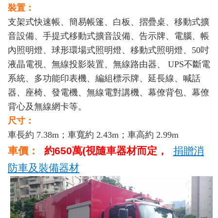
導
裝置：
教
支架式快速帳、簡易帳篷、白板、摺疊桌、移動式擴
育
音設備、手提式移動式擴音設備、告示牌、電腦、帳
內照明燈、球形環場式照明燈、移動式照明燈、
50
吋
下
液晶電視、無線投影裝置、無線路由器、
載
UPS
不斷電
專
系統、多功能印表機、編組標示牌、延長線、喊話
區
器、座椅、發電機、無線電對講機、幕僚背包、幕僚
背心及無線網卡等。
民
尺寸：
力
園
車長約
7.38m；
車寬約
2.43m；
車高約
2.99m
地
車價：
約650萬(視隨車器材而定，
捐贈消
防車及裝備器材
政
府
資
訊
公