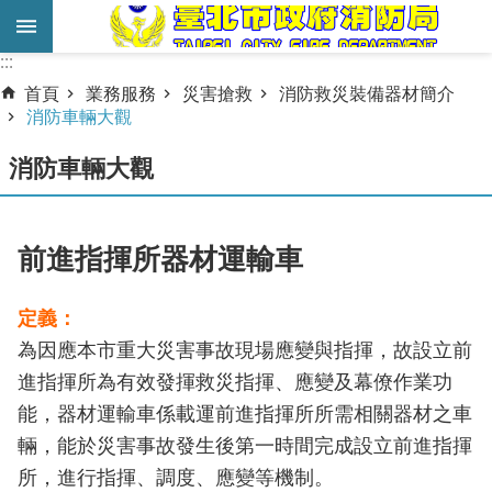
跳到主要內容區塊
:::
:::
進
首頁
業務服務
災害搶救
消防救災裝備器材簡介
階
消防車輛大觀
搜
消防車輛大觀
尋
業
務
前進指揮所器材運輸車
服
務
定義：
為因應本市重大災害事故現場應變與指揮，故設立前
機
關
進指揮所為有效發揮救災指揮、應變及幕僚作業功
簡
能，器材運輸車係載運前進指揮所所需相關器材之車
介
輛，能於災害事故發生後第一時間完成設立前進指揮
所，進行指揮、調度、應變等機制。
宣