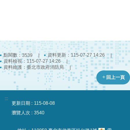
檔
案
應
用
榮
譽
榜
點閱數：
資料更新：115-07-27 14:26
3539
資料檢視：115-07-27 14:26
聯
資料維護：臺北市政府消防局
絡
資
回上一頁
訊
相
:::
更新日期
115-08-08
關
連
瀏覽人次
3540
結