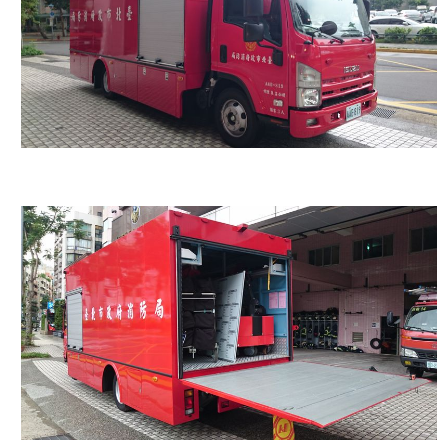
開
公
文
公
開
專
區
統
計
資
料
影
音
專
區