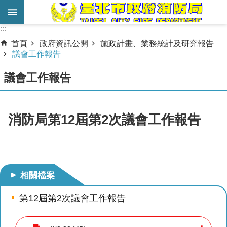
跳到主要內容區塊
:::
:::
進
首頁
政府資訊公開
施政計畫、業務統計及研究報告
階
議會工作報告
搜
議會工作報告
尋
業
務
消防局第12屆第2次議會工作報告
服
務
機
關
相關檔案
簡
第12屆第2次議會工作報告
介
宣