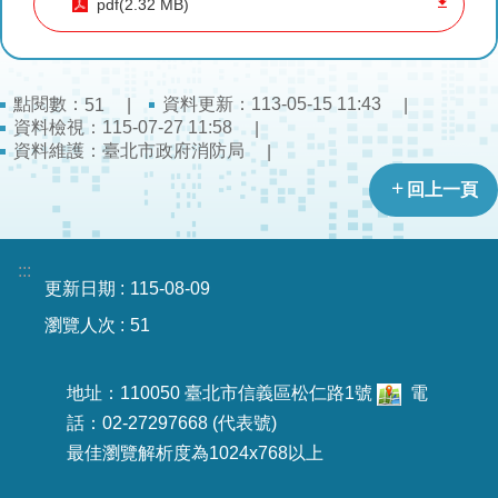
pdf(2.32 MB)
導
教
育
點閱數：
資料更新：113-05-15 11:43
51
下
資料檢視：115-07-27 11:58
載
資料維護：臺北市政府消防局
專
回上一頁
區
民
:::
力
更新日期
115-08-09
園
瀏覽人次
51
地
政
地址：110050 臺北市信義區松仁路1號
電
府
話：02-27297668 (代表號)
資
最佳瀏覽解析度為1024x768以上
訊
公