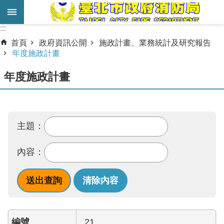
跳到主要內容區塊
:::
:::
進
首頁
政府資訊公開
施政計畫、業務統計及研究報告
階
年度施政計畫
搜
年度施政計畫
尋
業
務
主題：
服
務
內容：
機
關
簡
介
宣
21