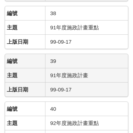
員
工
38
專
區
91年度施政計畫重點
網
99-09-17
站
導
覽
39
回
91年度施政計畫
首
頁
99-09-17
English
40
常
見
92年度施政計畫重點
問