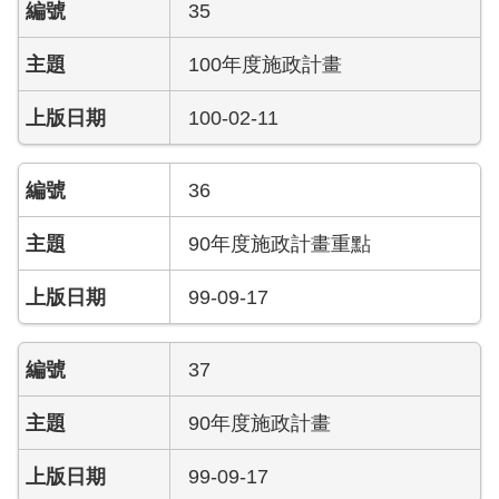
35
搶
救
100年度施政計畫
困
難
100-02-11
地
區、
消
36
防
通
90年度施政計畫重點
道
相
99-09-17
關
資
料
37
跑
90年度施政計畫
馬
燈
99-09-17