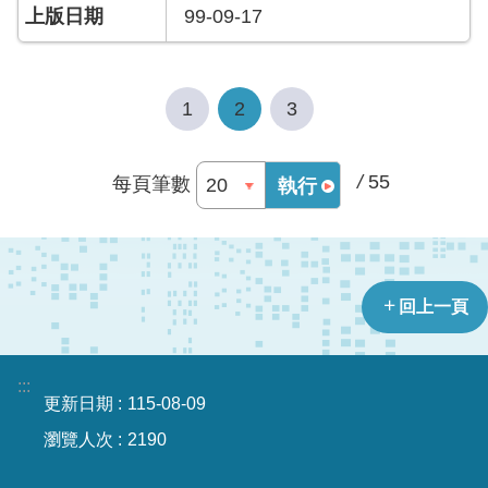
答
99-09-17
陳
情
系
1
2
3
統
/
55
每頁筆數
執行
雙
語
辭
彙
回上一頁
台
北
通
:::
更新日期
115-08-09
隱
私
瀏覽人次
2190
權
及