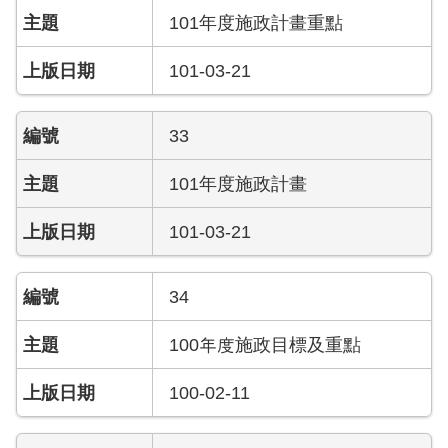
護
101年度施政計畫重點
專
區
101-03-21
性
33
別
主
流
101年度施政計畫
化
專
101-03-21
區
34
申
請
100年度施政目標及重點
案
件
100-02-11
火
災