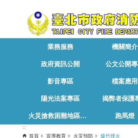
:::
跳到主要內容區塊
業務服務
機關簡介
政府資訊公開
公文公開專
影音專區
檔案應用
陽光法案專區
揭弊者保護
火災搶救困難地區、消防通道相關資料
跑馬燈
:::
首頁
宣導教育
火災預防
爆竹煙火