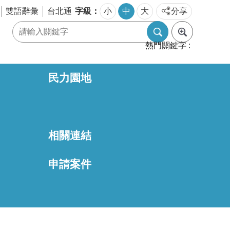
字級
雙語辭彙
台北通
小
中
大
分享
熱門關鍵字
民力園地
相關連結
區
申請案件