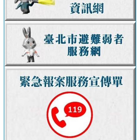
護
專
區
性
別
主
流
化
專
區
申
請
案
件
火
災