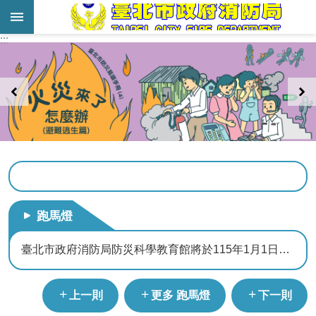
跳到主要內容區塊
:::
:::
進
階
搜
尋
業
務
服
務
跑馬燈
機
關
臺北市政府消防局防災科學教育館將於115年1月1日起至115年8月31日休館。
簡
介
液化石油氣零售業者應設置安全技術人員
上一則
更多 跑馬燈
下一則
宣