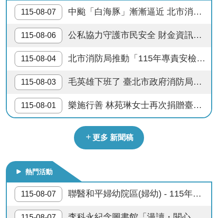
開
中颱「白海豚」漸漸逼近 北市消防局籲請民眾加強防颱整備
115-08-07
防制縱火檢舉連線
公
公私協力守護市民安全 財金資訊公司慷慨解囊 捐贈臺北市政府消防局警備車及先進救災裝備
115-08-06
文
8月13日14：30至15：00防空演習行網降速演練， 請預為因應，詳洽NCC官網
公
北市消防局推動「115年專責安檢講習訓練」升級執法檢查能力 嚴把公共安全第一關
115-08-04
開
年節網購慎防詐騙，低價年貨物相信、金流驗證是詐術，守住紅包好過年。
專
毛英雄下班了 臺北市政府消防局開放2隻退役搜救犬寄養 邀您陪伴搜救毛英雄展開幸福第二人生
115-08-03
區
遭遇突發威脅，保命關鍵三步驟-先跑、躲好、通報110、119
樂施行善 林苑琳女士再次捐贈臺北市政府消防局消防警備車1輛
115-08-01
統
計
資
更多 新聞稿
料
影
熱門活動
音
專
聯醫和平婦幼院區(婦幼) - 115年「親子共讀工作坊」活動
115-08-07
區
李科永紀念圖書館「漫讀・閱心境」主題書展
115-08-07