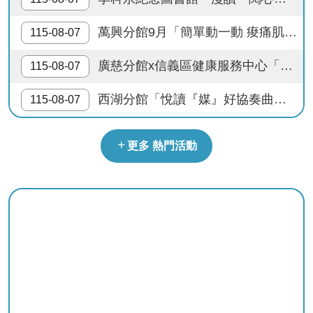
檔
案
萬興分館9月「簡單動一動 痠痛肌少不上身」健康主題講座，歡迎報名參加。
115-08-07
應
用
廣慈分館x信義區健康服務中心「慢性病健檢報你知──預防三高」健康促進講座
115-08-07
榮
西湖分館「悅讀『媒』好協奏曲」系列活動，歡迎踴躍參加!
115-08-07
譽
榜
更多 熱門活動
聯
絡
資
訊
相
關
連
結