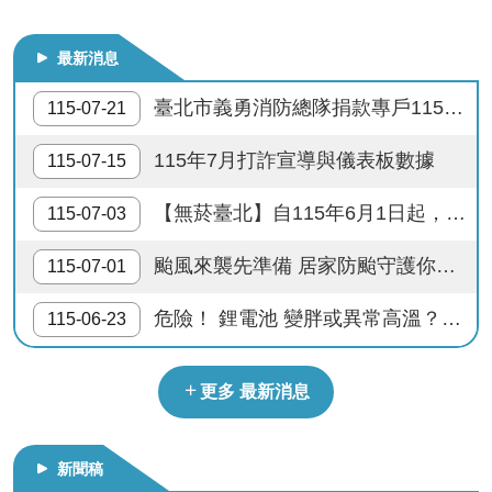
防範流感–勤洗手、接種流感疫苗；警覺流感症狀，戴口罩，速就醫。
導
教
最新消息
育
多一分防災準備 少一分財產損失
臺北市義勇消防總隊捐款專戶115年上半年度收支情形公告
115-07-21
下
供公眾使用建築物內進行明火表演，應申請許可，違者處以罰緩
載
115年7月打詐宣導與儀表板數據
115-07-15
專
打119說清楚講明白 消防隊救人性命馬上來
區
【無菸臺北】自115年6月1日起，西門町商圈實施禁菸。115年8月1日起迪化街商圈、心中山線形公園周邊商圈實施禁菸。
115-07-03
快樂出門去 隨手關電器
民
颱風來襲先準備 居家防颱守護你我安全
115-07-01
力
園
防範火災 人人有責 人人防火 戶戶安全
危險！ 鋰電池 變胖或異常高溫？請立刻停止使用並妥善回收！
115-06-23
地
地震來時不慌張 生命安全有保障
政
更多 最新消息
府
瓦斯燃燒通風好 生命安全才可保
資
訊
新聞稿
公
請禮讓救災救護車輛