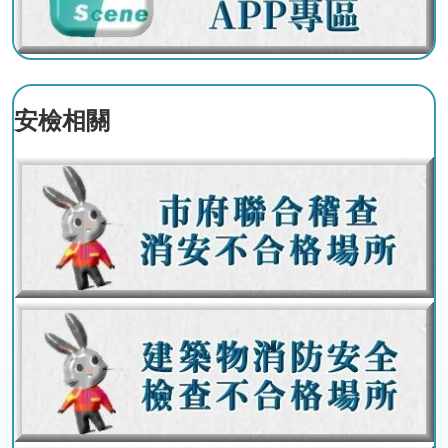
政
策
政
府
安檢相關
網
站
資
料
開
放
宣
告
版
權
宣
告