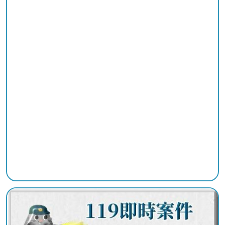
陽
光
法
案
專
區
揭
弊
者
保
護
專
區
個
人
資
料
保