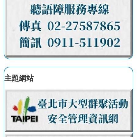
搶
救
困
難
地
區、
消
防
通
道
相
主題網站
關
資
料
跑
馬
燈