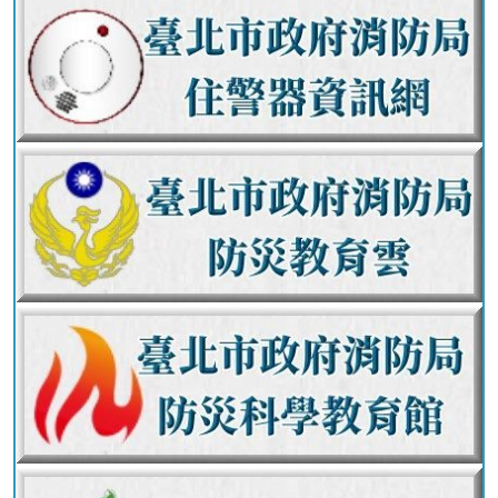
員
工
專
區
網
站
導
覽
English
常
見
問
答
陳
情