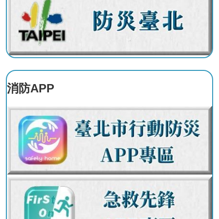
系
統
雙
語
辭
彙
消防APP
台
北
通
隱
私
權
及
資
訊
安
全