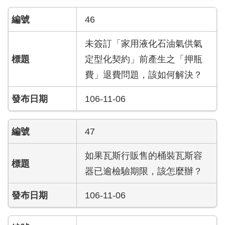
檔
案
46
應
用
未簽訂「家用液化石油氣供氣
定型化契約」前產生之「押瓶
榮
譽
費」退費問題，該如何解決？
榜
106-11-06
聯
絡
47
資
訊
如果瓦斯行販售的桶裝瓦斯容
相
器已逾檢驗期限，該怎麼辦？
關
連
106-11-06
結