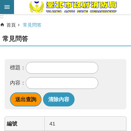
跳到主要內容區塊
:::
:::
進
首頁
常見問答
階
搜
常見問答
尋
業
務
標題：
服
務
內容：
機
關
簡
介
41
宣