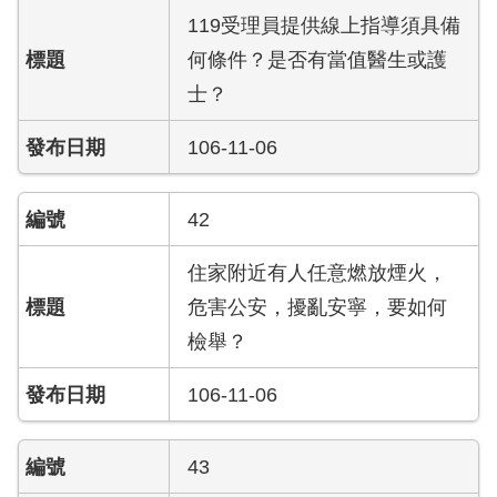
導
119受理員提供線上指導須具備
教
何條件？是否有當值醫生或護
育
士？
下
載
106-11-06
專
區
42
民
住家附近有人任意燃放煙火，
力
園
危害公安，擾亂安寧，要如何
地
檢舉？
政
106-11-06
府
資
訊
43
公