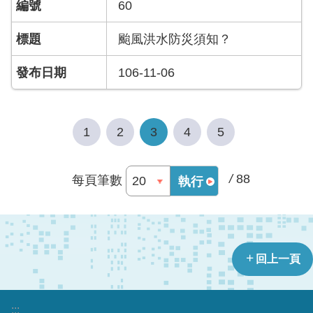
60
資
訊
颱風洪水防災須知？
安
全
106-11-06
政
策
政
1
2
3
4
5
府
網
站
/
88
每頁筆數
執行
資
料
開
放
宣
告
回上一頁
版
權
:::