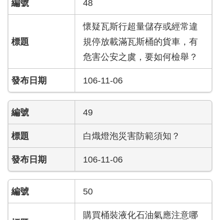
陽
48
光
法
懷疑瓦斯行超量儲存或經常違
案
規停放載滿瓦斯桶的貨車，有
專
危害公安之虞，要如何檢舉？
區
106-11-06
揭
弊
者
49
保
護
白熾燈泡災害防範須知？
專
區
106-11-06
個
人
50
資
料
購買桶裝液化石油氣應注意哪
保