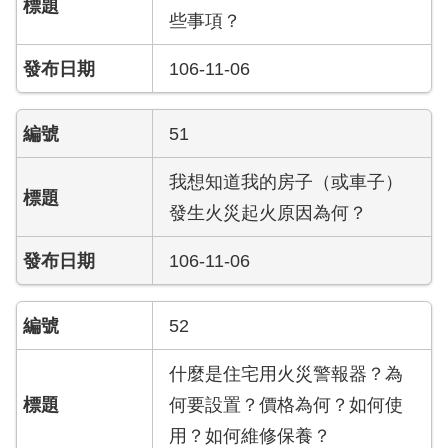
護
些事項？
專
區
106-11-06
性
51
別
主
我想知道我的房子（或車子）
流
化
發生火災起火原因為何？
專
區
106-11-06
申
請
52
案
件
什麼是住宅用火災警報器？為
何要設置？價格為何？如何使
火
用？如何維修保養？
災