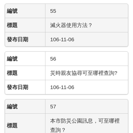
員
工
55
專
區
滅火器使用方法？
網
106-11-06
站
導
覽
56
災時親友協尋可至哪裡查詢?
回
首
頁
106-11-06
English
57
常
本市防災公園訊息，可至哪裡
見
問
查詢？