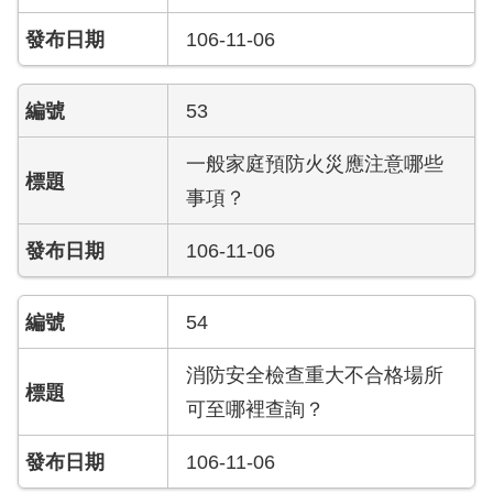
搶
106-11-06
救
困
難
53
地
區、
一般家庭預防火災應注意哪些
消
防
事項？
通
道
106-11-06
相
關
資
54
料
消防安全檢查重大不合格場所
跑
可至哪裡查詢？
馬
燈
106-11-06