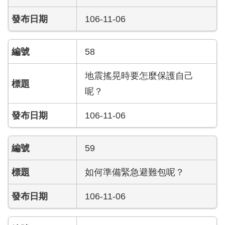
答
106-11-06
陳
情
系
58
統
地震搖晃時要怎麼保護自己
雙
呢？
語
辭
106-11-06
彙
台
59
北
通
如何準備緊急避難包呢？
隱
106-11-06
私
權
及