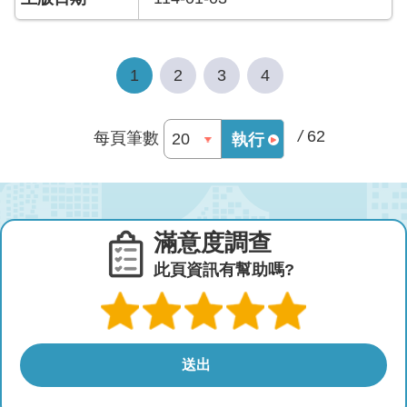
宣
告
1
2
3
4
/
62
每頁筆數
執行
滿意度調查
此頁資訊有幫助嗎?