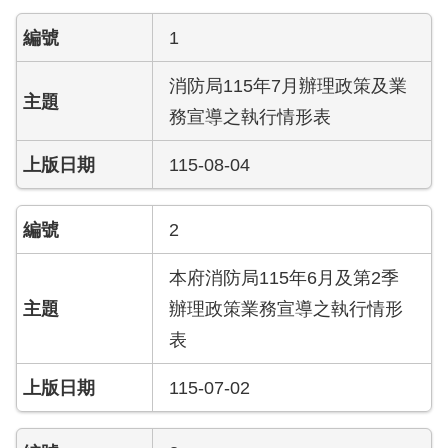
導
1
教
育
消防局115年7月辦理政策及業
下
務宣導之執行情形表
載
專
115-08-04
區
民
2
力
園
本府消防局115年6月及第2季
地
辦理政策業務宣導之執行情形
表
政
府
115-07-02
資
訊
公