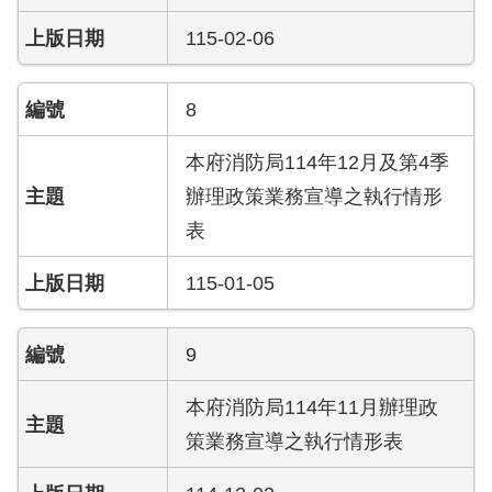
陽
光
115-02-06
法
案
專
8
區
本府消防局114年12月及第4季
揭
辦理政策業務宣導之執行情形
弊
表
者
保
115-01-05
護
專
區
9
個
本府消防局114年11月辦理政
人
資
策業務宣導之執行情形表
料
保