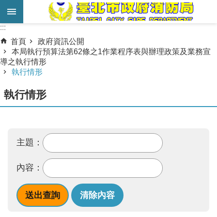
跳到主要內容區塊
:::
:::
進
首頁
政府資訊公開
階
本局執行預算法第62條之1作業程序表與辦理政策及業務宣
導之執行情形
搜
執行情形
尋
執行情形
業
務
服
務
主題：
機
內容：
關
簡
介
宣