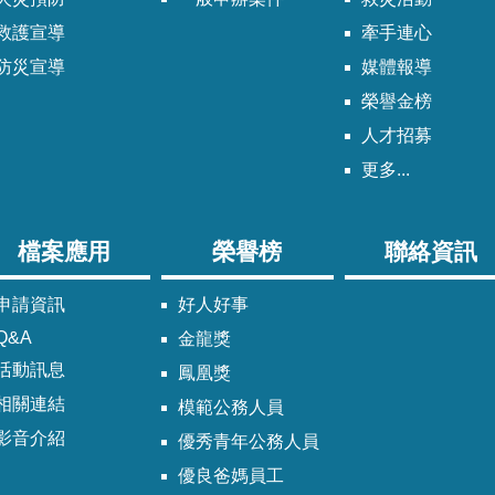
救護宣導
牽手連心
防災宣導
媒體報導
榮譽金榜
人才招募
更多...
檔案應用
榮譽榜
聯絡資訊
申請資訊
好人好事
Q&A
金龍獎
活動訊息
鳳凰獎
相關連結
模範公務人員
影音介紹
優秀青年公務人員
優良爸媽員工