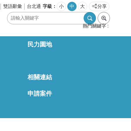
字級
雙語辭彙
台北通
小
中
大
分享
熱門關鍵字
民力園地
相關連結
區
申請案件