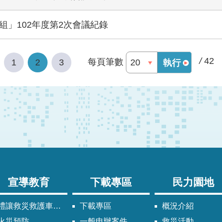
」102年度第2次會議紀錄
/
42
每頁筆數
1
2
3
執行
宣導教育
下載專區
民力園地
禮讓救災救護車輛須知
下載專區
概況介紹
火災預防
一般申辦案件
救災活動