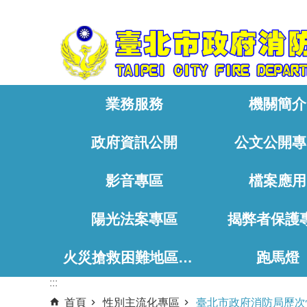
:::
跳到主要內容區塊
業務服務
機關簡介
政府資訊公開
公文公開專
影音專區
檔案應用
陽光法案專區
揭弊者保護
火災搶救困難地區、消防通道相關資料
跑馬燈
:::
首頁
性別主流化專區
臺北市政府消防局歷次