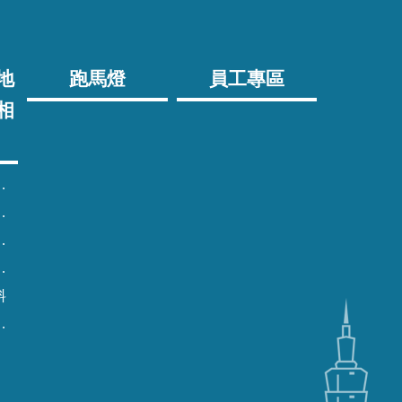
地
跑馬燈
員工專區
相
料